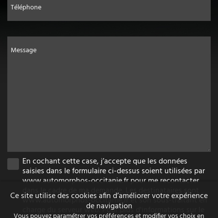
Téléphone
Message
En cochant cette case, j’accepte que les données
saisies dans le formulaire ci-dessus soient utilisées par
www.automorphos-occitanie.fr pour me recontacter
dans le cadre de ma demande. Les destinataires sont
Ce site utilise des cookies afin d’améliorer votre expérience
www.automorphos-occitanie.fr et son sous-traitant en
de navigation
charge du serveur web. Pour plus d'informations sur le
Vous pouvez paramétrer vos préférences et modifier vos choix en