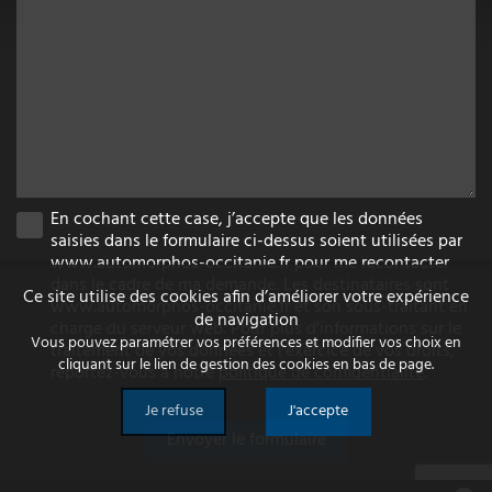
En cochant cette case, j’accepte que les données
saisies dans le formulaire ci-dessus soient utilisées par
www.automorphos-occitanie.fr pour me recontacter
dans le cadre de ma demande. Les destinataires sont
Ce site utilise des cookies afin d’améliorer votre expérience
www.automorphos-occitanie.fr et son sous-traitant en
de navigation
charge du serveur web. Pour plus d'informations sur le
Vous pouvez paramétrer vos préférences et modifier vos choix en
traitement de vos données et l'exercice de vos droits,
cliquant sur le lien de gestion des cookies en bas de page.
reportez-vous à notre
politique de confidentialité
.
Je refuse
J'accepte