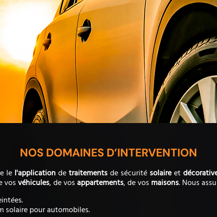
NOS DOMAINES D’INTERVENTION
e le
l'application
de
traitements
de sécurité
solaire
et
décorativ
e vos
véhicules
, de vos
appartements
, de vos
maisons
. Nous assu
eintées.
lm solaire pour automobiles.