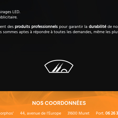
airages LED.
blicitaire.
isent des
produits
professionnels
pour garantir la
durabilité
de nos
s sommes aptes à répondre à toutes les demandes, même les plus 
NOS COORDONNÉES
orphos'
44, avenue de l'Europe
31600 Muret
Port.
06 26 3