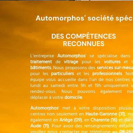
Automorphos' société spécia
DES COMPÉTENCES
RECONNUES
L’entreprise
Automorphos
' se spécialise dans 
traitement
de
vitrage
pour les
voitures
et l
bâtiments
. Nous proposons des
services
sur-mesu
pour les
particuliers
et les
professionnels
. Not
équipe vous accueille dans l’un de nos centres 
lundi au samedi entre 9h et 19h uniquement s
rendez-vous. Nous pouvons également no
déplacer à votre
domicile
.
Automorphos
' met à votre disposition plusieu
centres non seulement en
Haute-Garonne (31)
, m
également en ​
Ariège (09)
, en
Charente (16)
et dans 
Aude (11)
. Pour avoir des renseignements détaillé
veuillez nous contacter par téléphone au
06 26 