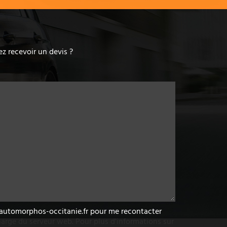
z recevoir un devis ?
w.automorphos-occitanie.fr pour me recontacter
arge du serveur web. Pour plus d'informations sur