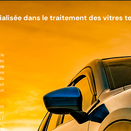
lisée dans le traitement des vitres te
le
es
re
re
du
ur
us
rs
ais
l’​
s,
36