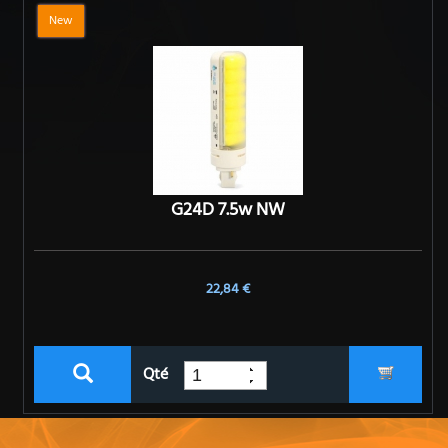
New
G24D 7.5w NW
22,84 €
Qté