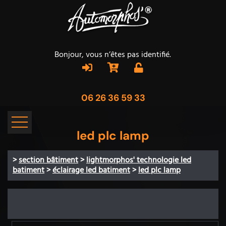
Bonjour, vous n’êtes pas identifié.
06 26 36 59 33
led plc lamp
>
section bâtiment
>
lightmorphos' technologie led
batiment
>
éclairage led batiment
>
led plc lamp