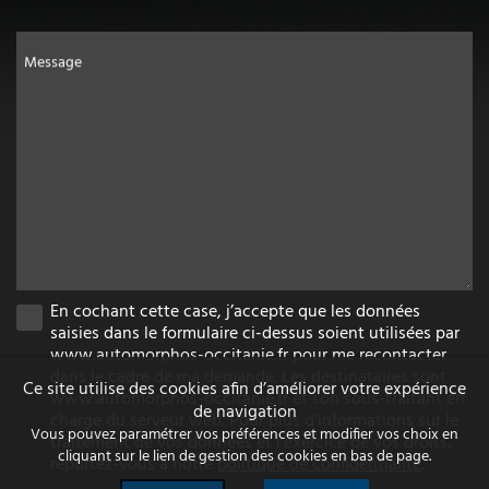
Message
En cochant cette case, j’accepte que les données
saisies dans le formulaire ci-dessus soient utilisées par
www.automorphos-occitanie.fr pour me recontacter
dans le cadre de ma demande. Les destinataires sont
Ce site utilise des cookies afin d’améliorer votre expérience
www.automorphos-occitanie.fr et son sous-traitant en
de navigation
charge du serveur web. Pour plus d'informations sur le
Vous pouvez paramétrer vos préférences et modifier vos choix en
traitement de vos données et l'exercice de vos droits,
cliquant sur le lien de gestion des cookies en bas de page.
reportez-vous à notre
politique de confidentialité
.