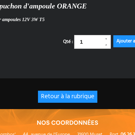
puchon d'ampoule ORANGE
r ampoules 12V 3W T5
Qté :
Retour à la rubrique
NOS COORDONNÉES
orphos'
44, avenue de l'Europe
31600 Muret
Port.
06 26 3