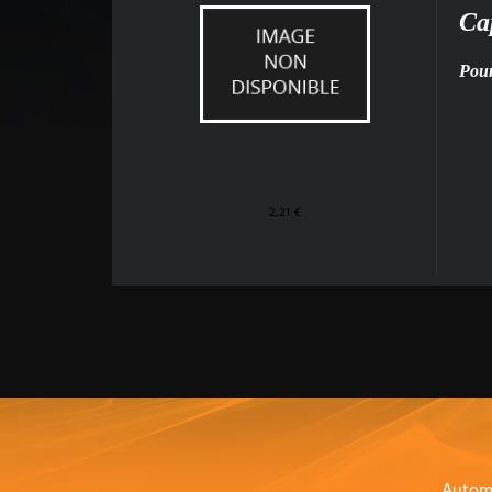
Ca
Pou
2,21 €
Autom