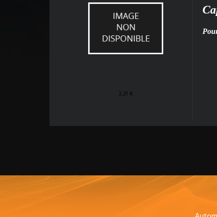
Ca
Pou
2,21 €
Autom