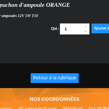
puchon d'ampoule ORANGE
r ampoules 12V 5W T10
Qté :
Retour à la rubrique
NOS COORDONNÉES
orphos'
44, avenue de l'Europe
31600 Muret
Port.
06 26 3