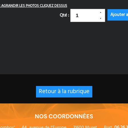
 AGRANDIR LES PHOTOS CLIQUEZ DESSUS
Qté :
Retour à la rubrique
NOS COORDONNÉES
orphos'
44, avenue de l'Europe
31600 Muret
Port.
06 26 3