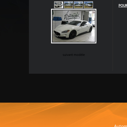
POUR
suivant modèle
Autom