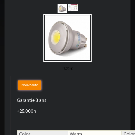
17,70 €
Nouveauté
Garantie 3 ans
+25.000h
Color
Warm
Color