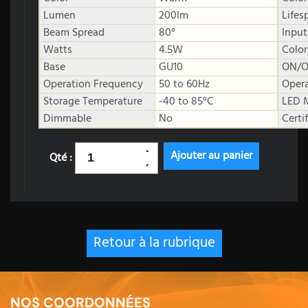
Lumen
200lm
Lifes
Beam Spread
80°
Input
Watts
4.5W
Color
Base
GU10
ON/O
Operation Frequency
50 to 60Hz
Oper
Storage Temperature
-40 to 85°C
LED 
Dimmable
No
Certi
Qté :
Retour à la rubrique
NOS COORDONNÉES