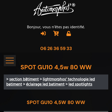
Bonjour, vous n’êtes pas identifié.
06 26 36 59 33
SPOT GU10 4,5w 80 WW
>
section bâtiment
>
lightmorphos' technologie led
batiment
>
éclairage led batiment
>
led spotlights
SPOT GU10 4,5W 80 WW