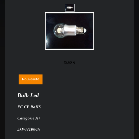
15,60 €
Nouveauté
Bulb Led
FC CE RoHS
Catégorie A+
5kWh/1000h