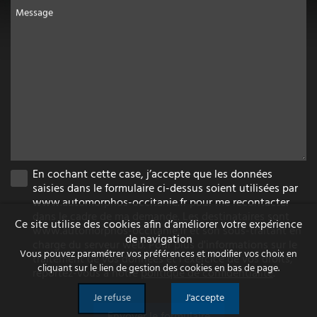
Message
En cochant cette case, j’accepte que les données
saisies dans le formulaire ci-dessus soient utilisées par
www.automorphos-occitanie.fr pour me recontacter
dans le cadre de ma demande. Les destinataires sont
Ce site utilise des cookies afin d’améliorer votre expérience
www.automorphos-occitanie.fr et son sous-traitant en
de navigation
charge du serveur web. Pour plus d'informations sur le
Vous pouvez paramétrer vos préférences et modifier vos choix en
traitement de vos données et l'exercice de vos droits,
cliquant sur le lien de gestion des cookies en bas de page.
reportez-vous à notre
politique de confidentialité
.
Je refuse
J'accepte