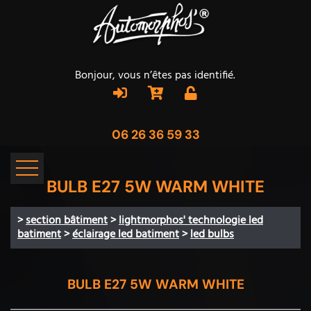
Bonjour, vous n’êtes pas identifié.
06 26 36 59 33
BULB E27 5W WARM WHITE
>
section bâtiment
>
lightmorphos' technologie led
batiment
>
éclairage led batiment
>
led bulbs
BULB E27 5W WARM WHITE