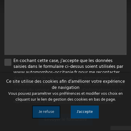
En cochant cette case, j’accepte que les données
saisies dans le formulaire ci-dessus soient utilisées par
www.automorphos-occitanie.fr pour me recontacter
dans le cadre de ma demande. Les destinataires sont
Ce site utilise des cookies afin d’améliorer votre expérience
www.automorphos-occitanie.fr et son sous-traitant en
de navigation
charge du serveur web. Pour plus d'informations sur le
Vous pouvez paramétrer vos préférences et modifier vos choix en
traitement de vos données et l'exercice de vos droits,
cliquant sur le lien de gestion des cookies en bas de page.
reportez-vous à notre
politique de confidentialité
.
Je refuse
J'accepte