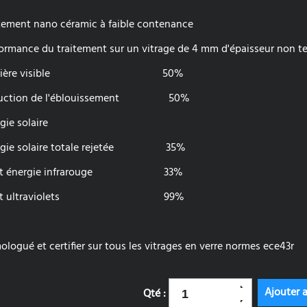
tement nano céramic à faible contenance
ormance du traitement sur un vitrage de 4 mm d'épaisseur non te
umière visible 50%
uction de l'éblouissement 50%
gie solaire
rgie solaire totale rejetée 35%
jet énergie infrarouge 33%
jet ultraviolets 99%
logué et certifier sur tous les vitrages en verre normes ece43r
Qté :