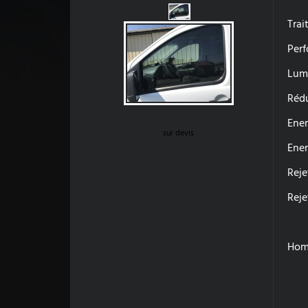
Trai
Perf
L
Réd
Ener
sur devis
Ene
Re
Re
Homo