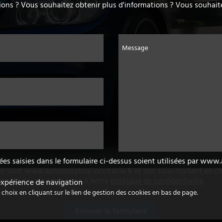
ons ? Vous souhaitez obtenir plus d'informations ? Vous souhaite
Message
ées saisies dans le formulaire ci-dessus soient utilisées par ww
es sont www.automorphos-occitanie.fr et son sous-traitant en ch
vos droits, reportez-vous à notre
politique de confidentialité
.
 expérience de navigation
hoix en cliquant sur le lien de gestion des cookies en bas de page.