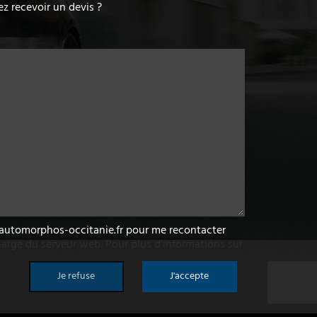
z recevoir un devis ?
w.automorphos-occitanie.fr pour me recontacter
arge du serveur web. Pour plus d'informations sur
Je refuse
J'accepte