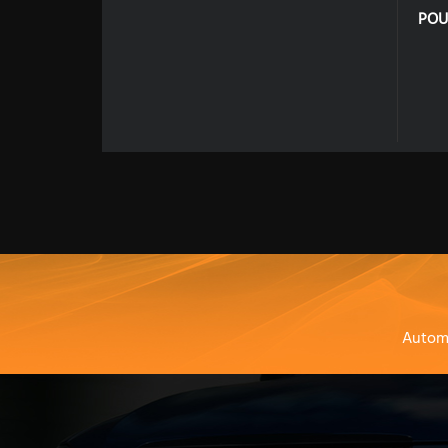
POU
Autom