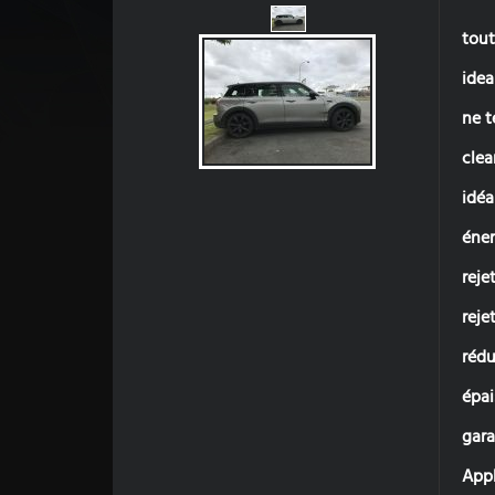
tout
idea
ne t
clea
idéa
éner
reje
reje
rédu
épai
gara
Appl