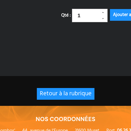
Qté :
Retour à la rubrique
NOS COORDONNÉES
orphos'
44, avenue de l'Europe
31600 Muret
Port.
06 26 3