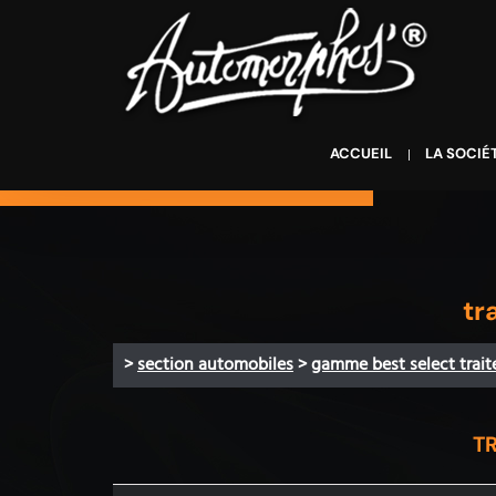
ACCUEIL
LA SOCIÉ
tr
>
section automobiles
>
gamme best select trait
T