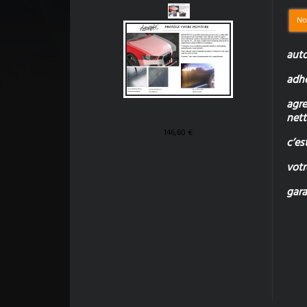
No
auto
adhé
agre
nett
146,60 €
c’es
votr
gara