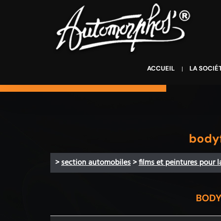
ACCUEIL
LA SOCIÉ
bodyf
>
section automobiles
>
films et peintures pour 
BODY