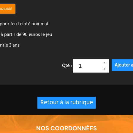
uveauté
 pour feu teinté noir mat
f à partir de 90 euros le jeu
ntie 3 ans
Qté :
Retour à la rubrique
NOS COORDONNÉES