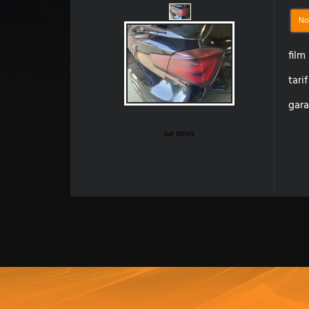
No
film
tari
gara
sur devis