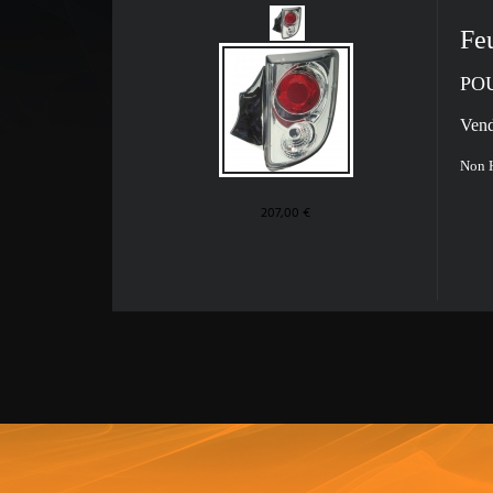
Fe
POU
Vend
Non H
207,00 €