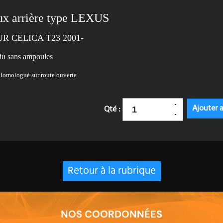
ux arrière type LEXUS
R CELICA T23 2001-
u sans ampoules
omologué sur route ouverte
Qté :
Retour à la rubrique
NOS COORDONNÉES