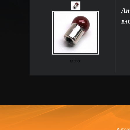
Am
BAU1
13,00 €
Autom