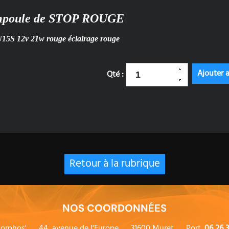
poule de STOP ROUGE
5S 12v 21w rouge éclairage rouge
Qté :
Retour à la rubrique
NOS COORDONNÉES
orphos'
44, avenue de l'Europe
31600 Muret
Port.
06 26 3