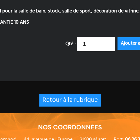
l pour la salle de bain, stock, salle de sport, décoration de vitrine, 
ANTIE 10 ANS
Qté :
Retour à la rubrique
NOS COORDONNÉES
orphos'
44, avenue de l'Europe
31600 Muret
Port.
06 26 3