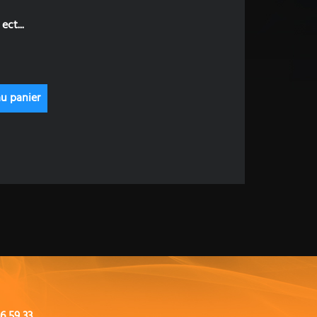
ect...
6 59 33