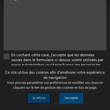
En cochant cette case, j’accepte que les données
saisies dans le formulaire ci-dessus soient utilisées par
www.automorphos-occitanie.fr pour me recontacter
dans le cadre de ma demande. Les destinataires sont
Ce site utilise des cookies afin d’améliorer votre expérience
www.automorphos-occitanie.fr et son sous-traitant en
de navigation
charge du serveur web. Pour plus d'informations sur le
Vous pouvez paramétrer vos préférences et modifier vos choix en
traitement de vos données et l'exercice de vos droits,
cliquant sur le lien de gestion des cookies en bas de page.
reportez-vous à notre
politique de confidentialité
.
Je refuse
J'accepte