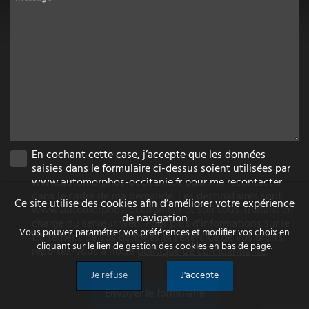
En cochant cette case, j’accepte que les données
saisies dans le formulaire ci-dessus soient utilisées par
www.automorphos-occitanie.fr pour me recontacter
dans le cadre de ma demande. Les destinataires sont
Ce site utilise des cookies afin d’améliorer votre expérience
www.automorphos-occitanie.fr et son sous-traitant en
de navigation
charge du serveur web. Pour plus d'informations sur le
Vous pouvez paramétrer vos préférences et modifier vos choix en
traitement de vos données et l'exercice de vos droits,
cliquant sur le lien de gestion des cookies en bas de page.
reportez-vous à notre
politique de confidentialité
.
Je refuse
J'accepte