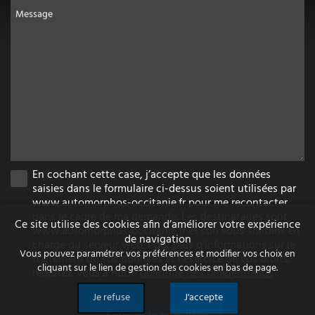
Message
En cochant cette case, j’accepte que les données
saisies dans le formulaire ci-dessus soient utilisées par
www.automorphos-occitanie.fr pour me recontacter
dans le cadre de ma demande. Les destinataires sont
Ce site utilise des cookies afin d’améliorer votre expérience
www.automorphos-occitanie.fr et son sous-traitant en
de navigation
charge du serveur web. Pour plus d'informations sur le
Vous pouvez paramétrer vos préférences et modifier vos choix en
traitement de vos données et l'exercice de vos droits,
cliquant sur le lien de gestion des cookies en bas de page.
reportez-vous à notre
politique de confidentialité
.
Je refuse
J'accepte