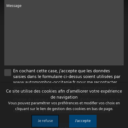
Message
En cochant cette case, j’accepte que les données
saisies dans le formulaire ci-dessus soient utilisées par
www.automorphos-occitanie.fr pour me recontacter
dans le cadre de ma demande. Les destinataires sont
Ce site utilise des cookies afin d’améliorer votre expérience
www.automorphos-occitanie.fr et son sous-traitant en
de navigation
charge du serveur web. Pour plus d'informations sur le
Vous pouvez paramétrer vos préférences et modifier vos choix en
traitement de vos données et l'exercice de vos droits,
cliquant sur le lien de gestion des cookies en bas de page.
reportez-vous à notre
politique de confidentialité
.
Je refuse
J'accepte