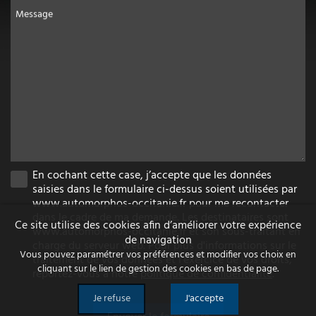
Message
En cochant cette case, j’accepte que les données
saisies dans le formulaire ci-dessus soient utilisées par
www.automorphos-occitanie.fr pour me recontacter
dans le cadre de ma demande. Les destinataires sont
Ce site utilise des cookies afin d’améliorer votre expérience
www.automorphos-occitanie.fr et son sous-traitant en
de navigation
charge du serveur web. Pour plus d'informations sur le
Vous pouvez paramétrer vos préférences et modifier vos choix en
traitement de vos données et l'exercice de vos droits,
cliquant sur le lien de gestion des cookies en bas de page.
reportez-vous à notre
politique de confidentialité
.
Je refuse
J'accepte