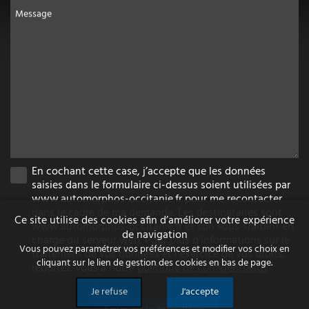
Message
En cochant cette case, j’accepte que les données
saisies dans le formulaire ci-dessus soient utilisées par
www.automorphos-occitanie.fr pour me recontacter
dans le cadre de ma demande. Les destinataires sont
Ce site utilise des cookies afin d’améliorer votre expérience
www.automorphos-occitanie.fr et son sous-traitant en
de navigation
charge du serveur web. Pour plus d'informations sur le
Vous pouvez paramétrer vos préférences et modifier vos choix en
traitement de vos données et l'exercice de vos droits,
cliquant sur le lien de gestion des cookies en bas de page.
reportez-vous à notre
politique de confidentialité
.
Je refuse
J'accepte