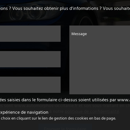
ons ? Vous souhaitez obtenir plus d'informations ? Vous souhaite
Message
ées saisies dans le formulaire ci-dessus soient utilisées par ww
es sont www.automorphos-occitanie.fr et son sous-traitant en ch
vos droits, reportez-vous à notre
politique de confidentialité
.
 expérience de navigation
hoix en cliquant sur le lien de gestion des cookies en bas de page.