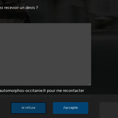
z recevoir un devis ?
w.automorphos-occitanie.fr pour me recontacter
arge du serveur web. Pour plus d'informations sur
Je refuse
J'accepte