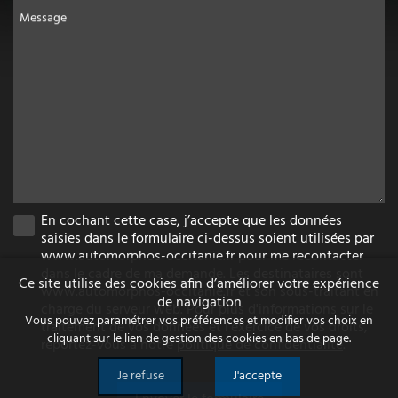
Message
En cochant cette case, j’accepte que les données
saisies dans le formulaire ci-dessus soient utilisées par
www.automorphos-occitanie.fr pour me recontacter
dans le cadre de ma demande. Les destinataires sont
Ce site utilise des cookies afin d’améliorer votre expérience
www.automorphos-occitanie.fr et son sous-traitant en
de navigation
charge du serveur web. Pour plus d'informations sur le
Vous pouvez paramétrer vos préférences et modifier vos choix en
traitement de vos données et l'exercice de vos droits,
cliquant sur le lien de gestion des cookies en bas de page.
reportez-vous à notre
politique de confidentialité
.
Je refuse
J'accepte