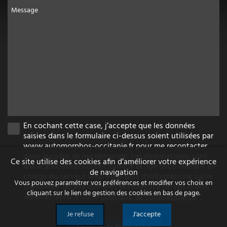
Message
En cochant cette case, j’accepte que les données
saisies dans le formulaire ci-dessus soient utilisées par
www.automorphos-occitanie.fr pour me recontacter
dans le cadre de ma demande. Les destinataires sont
Ce site utilise des cookies afin d’améliorer votre expérience
www.automorphos-occitanie.fr et son sous-traitant en
de navigation
charge du serveur web. Pour plus d'informations sur le
Vous pouvez paramétrer vos préférences et modifier vos choix en
traitement de vos données et l'exercice de vos droits,
cliquant sur le lien de gestion des cookies en bas de page.
reportez-vous à notre
politique de confidentialité
.
Je refuse
J'accepte