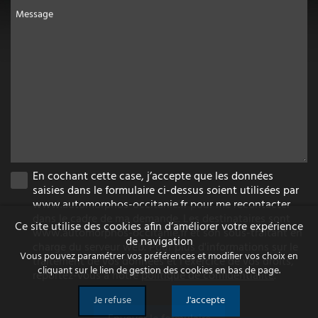
Message
En cochant cette case, j’accepte que les données
saisies dans le formulaire ci-dessus soient utilisées par
www.automorphos-occitanie.fr pour me recontacter
dans le cadre de ma demande. Les destinataires sont
Ce site utilise des cookies afin d’améliorer votre expérience
www.automorphos-occitanie.fr et son sous-traitant en
de navigation
charge du serveur web. Pour plus d'informations sur le
Vous pouvez paramétrer vos préférences et modifier vos choix en
traitement de vos données et l'exercice de vos droits,
cliquant sur le lien de gestion des cookies en bas de page.
reportez-vous à notre
politique de confidentialité
.
Je refuse
J'accepte