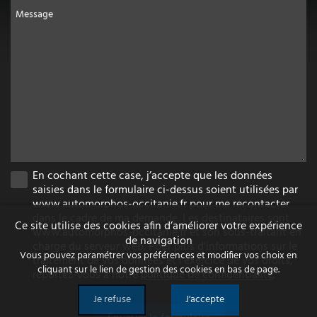
Message
En cochant cette case, j’accepte que les données
saisies dans le formulaire ci-dessus soient utilisées par
www.automorphos-occitanie.fr pour me recontacter
dans le cadre de ma demande. Les destinataires sont
Ce site utilise des cookies afin d’améliorer votre expérience
www.automorphos-occitanie.fr et son sous-traitant en
de navigation
charge du serveur web. Pour plus d'informations sur le
Vous pouvez paramétrer vos préférences et modifier vos choix en
traitement de vos données et l'exercice de vos droits,
cliquant sur le lien de gestion des cookies en bas de page.
reportez-vous à notre
politique de confidentialité
.
Je refuse
J'accepte