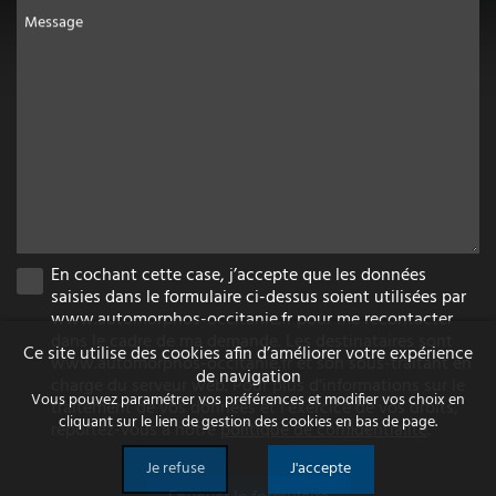
Message
En cochant cette case, j’accepte que les données
saisies dans le formulaire ci-dessus soient utilisées par
www.automorphos-occitanie.fr pour me recontacter
dans le cadre de ma demande. Les destinataires sont
Ce site utilise des cookies afin d’améliorer votre expérience
www.automorphos-occitanie.fr et son sous-traitant en
de navigation
charge du serveur web. Pour plus d'informations sur le
Vous pouvez paramétrer vos préférences et modifier vos choix en
traitement de vos données et l'exercice de vos droits,
cliquant sur le lien de gestion des cookies en bas de page.
reportez-vous à notre
politique de confidentialité
.
Je refuse
J'accepte