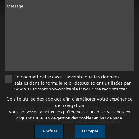
Message
En cochant cette case, j’accepte que les données
saisies dans le formulaire ci-dessus soient utilisées par
www.automorphos-occitanie.fr pour me recontacter
dans le cadre de ma demande. Les destinataires sont
Ce site utilise des cookies afin d’améliorer votre expérience
www.automorphos-occitanie.fr et son sous-traitant en
de navigation
charge du serveur web. Pour plus d'informations sur le
Vous pouvez paramétrer vos préférences et modifier vos choix en
traitement de vos données et l'exercice de vos droits,
cliquant sur le lien de gestion des cookies en bas de page.
reportez-vous à notre
politique de confidentialité
.
Je refuse
J'accepte