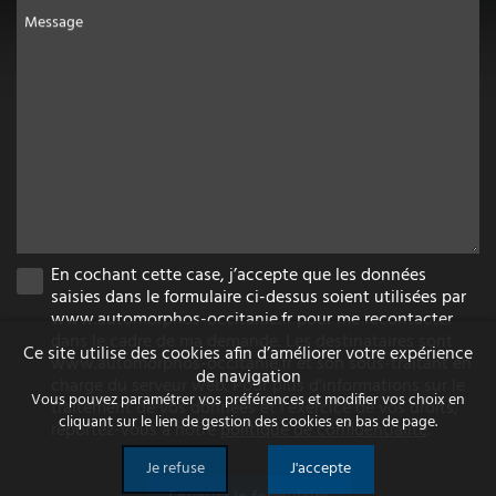
Message
En cochant cette case, j’accepte que les données
saisies dans le formulaire ci-dessus soient utilisées par
www.automorphos-occitanie.fr pour me recontacter
dans le cadre de ma demande. Les destinataires sont
Ce site utilise des cookies afin d’améliorer votre expérience
www.automorphos-occitanie.fr et son sous-traitant en
de navigation
charge du serveur web. Pour plus d'informations sur le
Vous pouvez paramétrer vos préférences et modifier vos choix en
traitement de vos données et l'exercice de vos droits,
cliquant sur le lien de gestion des cookies en bas de page.
reportez-vous à notre
politique de confidentialité
.
Je refuse
J'accepte